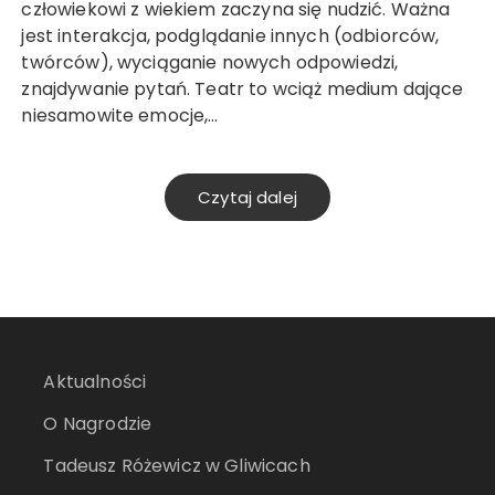
człowiekowi z wiekiem zaczyna się nudzić. Ważna
jest interakcja, podglądanie innych (odbiorców,
twórców), wyciąganie nowych odpowiedzi,
znajdywanie pytań. Teatr to wciąż medium dające
niesamowite emocje,…
Czytaj dalej
Aktualności
O Nagrodzie
Tadeusz Różewicz w Gliwicach