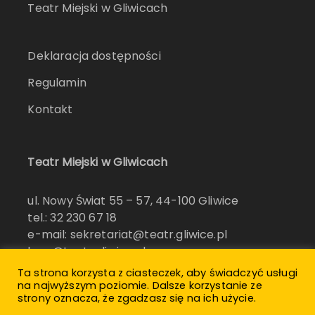
Teatr Miejski w Gliwicach
Deklaracja dostępności
Regulamin
Kontakt
Teatr Miejski w Gliwicach
ul. Nowy Świat 55 – 57, 44-100 Gliwice
tel.: 32 230 67 18
e-mail: sekretariat@teatr.gliwice.pl
bow@teatr.gliwice.pl
konkurs@nagrodarozewicza.pl
Ta strona korzysta z ciasteczek, aby świadczyć usługi
na najwyższym poziomie. Dalsze korzystanie ze
strony oznacza, że zgadzasz się na ich użycie.