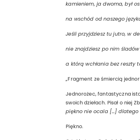
kamieniem, ja dwoma, był o
na wschód od naszego język
Jeśli przyjdziesz tu jutro, w 
nie znajdziesz po nim śladów b
a którą wchłania bez reszty ta
„Fragment ze śmiercią jednor
Jednorożec, fantastyczna istot
swoich dziełach. Pisał o niej 
piękno nie ocala […] dlatego
Piękno.