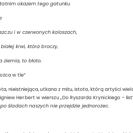
statnim okazem tego gatunku
a
deszczu i w czerwonych kaloszach,
iałej krwi, która broczy,
 ziemia, to błoto.
ożca w tle”
a, nieistniejąca, utkana z mitu, istota, którą artyści wie
Zbigniew Herbert w wierszu „Do Ryszarda Krynickiego – list
 po śladach naszych nie przejdzie jednorożec
.