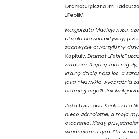
Dramaturgiczną im. Tadeusza
„Feblik”.
Małgorzata Maciejewska, cze
absolutnie subiektywny, prze
zachwycie otworzyliśmy drzw
Kapituły.
Dramat „Feblik” ukaz
zarazem. Rządzą tam reguły, k
krainę dzielą nasz los, a zar
jaka niezwykła wyobraźnia z
narracyjnego?! Jak Małgorzac
Jaka była idea Konkursu o N
nieco górnolotne, a moja myś
otoczenia. Kiedy przyjechał
wiedziałem o tym. Kto w nim 