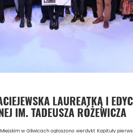
CIEJEWSKA LAUREATKĄ I EDYC
EJ IM. TADEUSZA RÓŻEWICZA
e Miejskim w Gliwicach ogłoszono werdykt Kapituły pierw