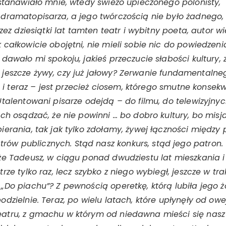
astanawiało mnie, wtedy świeżo upieczonego polonisty
 dramatopisarza, a jego twórczością nie było żadnego
zez dziesiątki lat tamten teatr i wybitny poeta, autor wie
 całkowicie obojętni, nie mieli sobie nic do powiedzeni
dawało mi spokoju, jakieś przeczucie słabości kultury, 
 czy jeszcze żywy, czy już jałowy? Zerwanie fundamental
 tu i teraz – jest przecież ciosem, którego smutne kons
Utalentowani pisarze odejdą – do filmu, do telewizyjnyc
ich osądzać, że nie powinni … bo dobro kultury, bo misj
erania, tak jak tylko zdołamy, żywej łączności między 
w publicznych. Stąd nasz konkurs, stąd jego patron. Z
 że Tadeusz, w ciągu ponad dwudziestu lat mieszkania 
ze tylko raz, lecz szybko z niego wybiegł, jeszcze w tr
„Do piachu”? Z pewnością operetkę, którą lubiła jego ż
dzielnie. Teraz, po wielu latach, które upłynęły od owe
atru, z gmachu w którym od niedawna mieści się nasz t