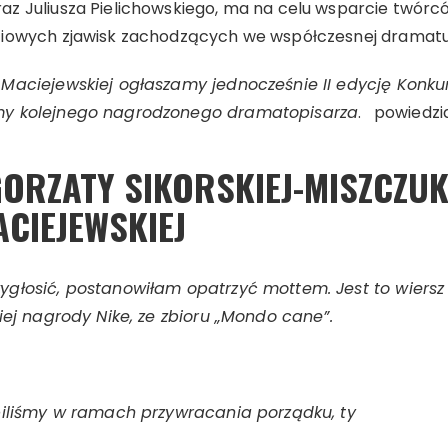
z Juliusza Pielichowskiego, ma na celu wsparcie twórcó
iowych zjawisk zachodzących we współczesnej dramaturg
Maciejewskiej ogłaszamy jednocześnie II edycję Konkurs
my kolejnego nagrodzonego dramatopisarza
. powiedzi
ORZATY SIKORSKIEJ-MISZCZUK
CIEJEWSKIEJ
głosić, postanowiłam opatrzyć mottem. Jest to wiersz 
iej nagrody Nike, ze zbioru „Mondo cane”.
biliśmy w ramach przywracania porządku, ty