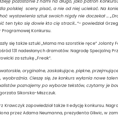
dzieję pozostanie z nami na długo, jako patron Konkursu
dla polskiej sceny pisać, a nie od niej uciekać. Na kon
 choć wystawienia sztuk swoich nigdy nie doczekał … „Dr
ić ten tyko się dowie kto cię stracił…”
– powiedział Grze
y Programowej Konkursu.
lazły się także sztuki „Mama ma szorstkie ręce” Jolanty F
spośród 131 nadesłanych dramatów. Nagrodę Specjalną 
wicki za sztukę „Freak”.
watorskie, oryginalne, zaskakujące, piękne, przejmując
, wyobraźnia. Cieszę się, że konkurs wyłania nowe talen
finalistów poznajemy po wyborze tekstów, czytamy je b
gorzata Sikorska-Miszczuk.
z Krawczyk zapowiedział także II edycję konkursu. Nagr
ona przez Adama Neumanna, prezydenta Gliwic, w zamyśl