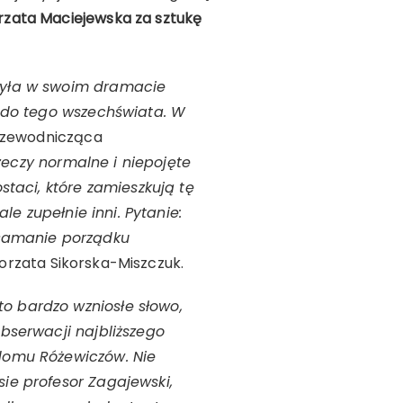
rzata Maciejewska za sztukę
rzyła w swoim dramacie
z do tego wszechświata. W
przewodnicząca
rzeczy normalne i niepojęte
staci, które zamieszkują tę
le zupełnie inni. Pytanie:
złamanie porządku
orzata Sikorska-Miszczuk.
o bardzo wzniosłe słowo,
bserwacji najbliższego
 domu Różewiczów. Nie
ie profesor Zagajewski,