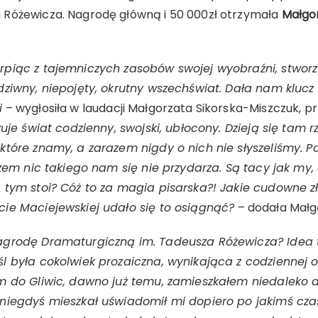
 Różewicza. Nagrodę główną i 50 000zł otrzymała
Małgo
rpiąc z tajemniczych zasobów swojej wyobraźni, stwo
dziwny, niepojęty, okrutny wszechświat. Dała nam kluc
i
– wygłosiła w laudacji Małgorzata Sikorska-Miszczuk, 
uje świat codzienny, swojski, ubłocony. Dzieją się tam 
tóre znamy, a zarazem nigdy o nich nie słyszeliśmy. Po
azem nic takiego nam się nie przydarza. Są tacy jak my, a
a tym stoi? Cóż to za magia pisarska?! Jakie cudowne 
ie Maciejewskiej udało się to osiągnąć?
– dodała Małg
agrodę Dramaturgiczną im. Tadeusza Różewicza? Idea t
l była cokolwiek prozaiczna, wynikająca z codziennej o
em do Gliwic, dawno już temu, zamieszkałem niedaleko
niegdyś mieszkał uświadomił mi dopiero po jakimś czas