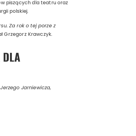
w piszących dla teatru oraz
ii polskiej.
u. Za rok o tej porze z
ał Grzegorz Krawczyk.
 DLA
Jerzego Jarniewicza,