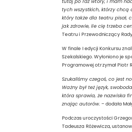
tutaj po raz wtóry, i mam na
tych wszystkich, którzy chcą 
który także dla teatru pisał,
jak zdrowie, ile cię trzeba cen
Teatru i Przewodniczący Rad
W finale I edycji Konkursu zna
Szekalskiego. Wyłoniono je 
Programowej otrzymał Piotr Ro
Szukaliśmy czegoś, co jest no
Ważny był też język, swoboda
która sprawia, że nazwiska 
znając autorów.
– dodała Mał
Podczas uroczystości Grzegor
Tadeusza Różewicza, ustanowi