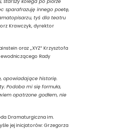
, starszy kolega po piórze
iec sparafrazuję innego poetę,
amatopisarzu, tyś dla teatru
gorz Krawczyk, dyrektor
ainstein oraz „XYZ” Krzysztofa
Przewodniczącego Rady
e, opowiadające historię.
ty. Podoba mi się formuła,
owiem opatrzone godłem, nie
oda Dramaturgiczna im.
e jej inicjatorów: Grzegorza