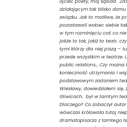
ojciec poety, mój sąsiad. Z
działającym tak blisko domu
związku. Jak to możliwe, że pr
pozostawali wobec siebie tak
w tym rozminięciu coś co nie 
jakże to tak, jakiż to teatr,
tymi którzy dla niej piszą –
przede wszystkim w teatrze. 
public relations… Czy można 
konieczność utrzymania i wspi
podstawowym zadaniem teatró
Wiesławy, dowiedziałem się,
Gliwicach, był w tamtym teatr
Dlaczego? Co zobaczył autor 
wówczas królowała tutaj niepo
dramatopisarza z tamtego te