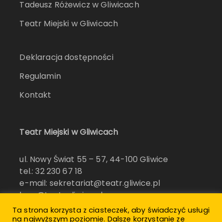
Tadeusz Różewicz w Gliwicach
Teatr Miejski w Gliwicach
Deklaracja dostępności
Regulamin
Kontakt
Teatr Miejski w Gliwicach
ul. Nowy Świat 55 – 57, 44-100 Gliwice
tel.: 32 230 67 18
e-mail: sekretariat@teatr.gliwice.pl
bow@teatr.gliwice.pl
konkurs@nagrodarozewicza.pl
Ta strona korzysta z ciasteczek, aby świadczyć usługi
na najwyższym poziomie. Dalsze korzystanie ze