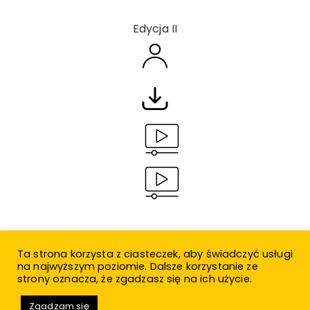
Edycja II
Ta strona korzysta z ciasteczek, aby świadczyć usługi
na najwyższym poziomie. Dalsze korzystanie ze
strony oznacza, że zgadzasz się na ich użycie.
© 2021 Teatr Miejski w Gliwicach
Zgadzam się