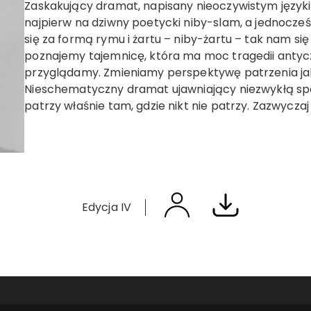
Zaskakujący dramat, napisany nieoczywistym języki
najpierw na dziwny poetycki niby-slam, a jednocze
się za formą rymu i żartu – niby-żartu – tak nam si
poznajemy tajemnicę, która ma moc tragedii antyczne
przyglądamy. Zmieniamy perspektywę patrzenia ja
Nieschematyczny dramat ujawniający niezwykłą spo
patrzy właśnie tam, gdzie nikt nie patrzy. Zazwycz
Edycja IV