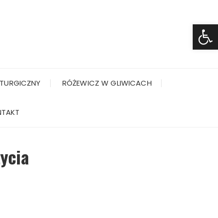
Ot
TURGICZNY
RÓŻEWICZ W GLIWICACH
NTAKT
życia