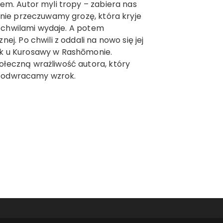
em. Autor myli tropy – zabiera nas
śnie przeczuwamy grozę, która kryje
ę chwilami wydaje. A potem
j. Po chwili z oddali na nowo się jej
k u Kurosawy w Rashōmonie.
łeczną wrażliwość autora, który
aj odwracamy wzrok.