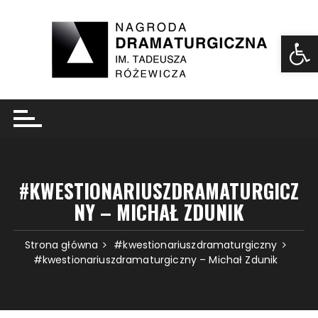
Ot
#KWESTIONARIUSZDRAMATURGICZ
NY – MICHAŁ ZDUNIK
Strona główna
#kwestionariuszdramaturgiczny
#kwestionariuszdramaturgiczny – Michał Zdunik