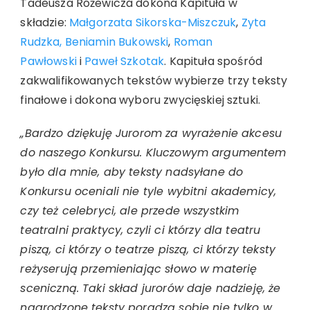
Tadeusza Różewicza dokona Kapituła w
składzie:
Małgorzata Sikorska-Miszczuk
,
Zyta
Rudzka,
Beniamin Bukowski
,
Roman
Pawłowski
i
Paweł Szkotak
. Kapituła spośród
zakwalifikowanych tekstów wybierze trzy teksty
finałowe i dokona wyboru zwycięskiej sztuki.
„Bardzo dziękuję Jurorom za wyrażenie akcesu
do naszego Konkursu. Kluczowym argumentem
było dla mnie, aby teksty nadsyłane do
Konkursu oceniali nie tyle wybitni akademicy,
czy też celebryci, ale przede wszystkim
teatralni praktycy, czyli ci którzy dla teatru
piszą, ci którzy o teatrze piszą, ci którzy teksty
reżyserują przemieniając słowo w materię
sceniczną. Taki skład jurorów daje nadzieję, że
nagrodzone teksty poradzą sobie nie tylko w