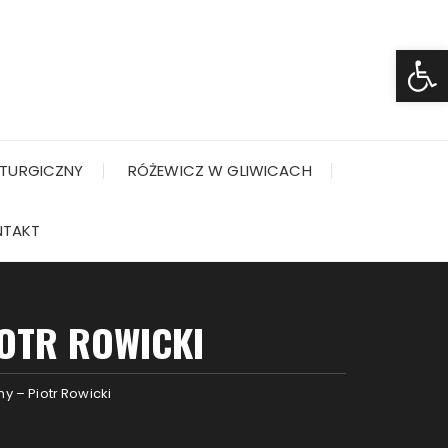
Ot
TURGICZNY
RÓŻEWICZ W GLIWICACH
NTAKT
OTR ROWICKI
 – Piotr Rowicki