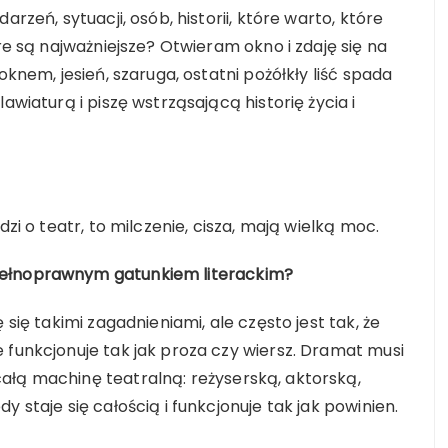
rzeń, sytuacji, osób, historii, które warto, które
óre są najważniejsze? Otwieram okno i zdaję się na
oknem, jesień, szaruga, ostatni pożółkły liść spada
awiaturą i piszę wstrząsającą historię życia i
dzi o teatr, to milczenie, cisza, mają wielką moc.
pełnoprawnym gatunkiem literackim?
 się takimi zagadnieniami, ale często jest tak, że
 funkcjonuje tak jak proza czy wiersz. Dramat musi
ałą machinę teatralną: reżyserską, aktorską,
 staje się całością i funkcjonuje tak jak powinien.