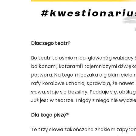
Dlaczego teatr?
Bo teatr to ośmiornica, głowonóg wabiący ś
balkonami, kotarami i tajemniczymi dźwięka
potwora. Na tego mięczaka o gibkim ciele ni
rafy koralowe uznania, sprawiają, że nawet n
słowa, staje się bezsilny. Poddaje się, obśliz
Już jest w teatrze. I nigdy z niego nie wyjdzie
Dla kogo piszę?
Te trzy słowa zakończone znakiem zapytania,