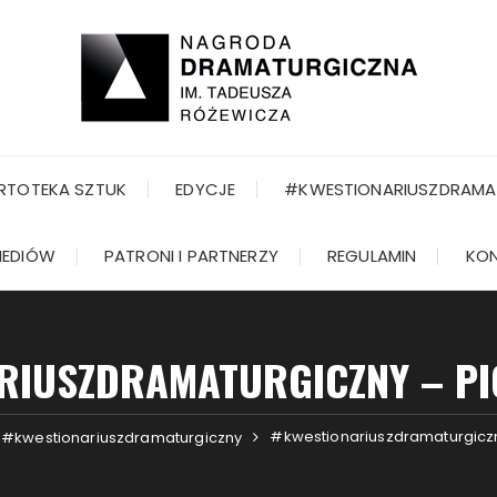
RTOTEKA SZTUK
EDYCJE
#KWESTIONARIUSZDRAMA
MEDIÓW
PATRONI I PARTNERZY
REGULAMIN
KO
RIUSZDRAMATURGICZNY – PI
#kwestionariuszdramaturgiczny
#kwestionariuszdramaturgiczny