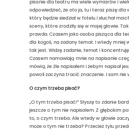
pisanie dla teatru ma wiele wymiarów i wiel
odpowiedzieć, że oto ja, tu i teraz piszę d
który będzie siedział w fotelu i słuchał moi
sceny, które zrodziły się w mojej głowie. Ta
prawda. Czasem jako osoba pisząca dla teat
dla kogoś, na zadany temat. I wtedy mniej wi
tak jest. Widzę zadanie, temat i koncentruję
Czasem namawiają mnie na napisanie czeg
mówią, że źle napisałem i żebym napisał jes
powoli zaczyna tracić znaczenie. I sam nie 
O czym trzeba pisać?
„O tym trzeba pisać!” Słyszę to zdanie bardz
jeszcze o tym nie napisałem. Z głębokim p
to, o czym trzeba. Ale wtedy w głowie zacz
może o tym nie trzeba? Przecież tylu przed