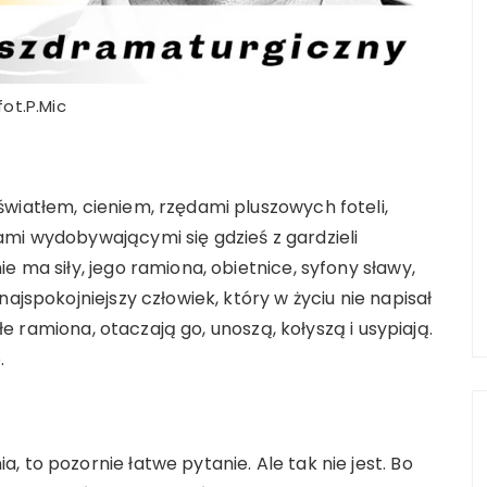
fot.P.Mic
wiatłem, cieniem, rzędami pluszowych foteli,
mi wydobywającymi się gdzieś z gardzieli
e ma siły, jego ramiona, obietnice, syfony sławy,
ajspokojniejszy człowiek, który w życiu nie napisał
głe ramiona, otaczają go, unoszą, kołyszą i usypiają.
.
 to pozornie łatwe pytanie. Ale tak nie jest. Bo