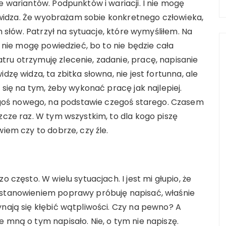
e wariantów. Podpunktów i wariacji. I nie mogę
la widza. Że wyobrażam sobie konkretnego człowieka,
ch słów. Patrzył na sytuacje, które wymyśliłem. Na
k nie mogę powiedzieć, bo to nie będzie cała
ru otrzymuję zlecenie, zadanie, pracę, napisanie
dzę widza, ta zbitka słowna, nie jest fortunna, ale
 się na tym, żeby wykonać pracę jak najlepiej.
oś nowego, na podstawie czegoś starego. Czasem
zcze raz. W tym wszystkim, to dla kogo piszę
wiem czy to dobrze, czy źle.
o często. W wielu sytuacjach. I jest mi głupio, że
ostanowieniem poprawy próbuję napisać, właśnie
ynają się kłębić wątpliwości. Czy na pewno? A
e mną o tym napisało. Nie, o tym nie napiszę.