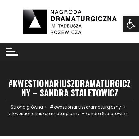
Ot
#KWESTIONARIUSZDRAMATURGICZ
NY – SANDRA STALETOWICZ
Strona główna
#kwestionariuszdramaturgiczny
#kwestionariuszdramaturgiczny – Sandra Staletowicz